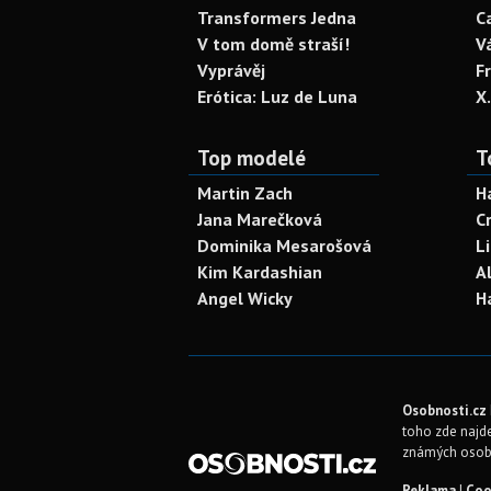
Transformers Jedna
C
V tom domě straší!
V
Vyprávěj
F
Erótica: Luz de Luna
X
Top modelé
T
Martin Zach
H
Jana Marečková
C
Dominika Mesarošová
L
Kim Kardashian
A
Angel Wicky
H
Osobnosti.cz
toho zde najde
známých osob
Reklama
|
Coo