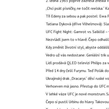
2. ledna 1965 poprvé zazněla znělka Ve
„Chci psát písničky, ne točit reelska.“ 
Tři Edeny za sebou a pak postel: Ewa 
Tatiana Dyková (dříve Vilhelmová): Slav
UFC Fight Night: Gamrot vs. Salkilld 
Nezvládl jsem to v hlavě. Čepo odhal
Kdy změnit životní styl, abyste oddáli
Vedro už vás nedostane: Geniální trik 
Lidl prodává QLED televizi Philips za
Před 14 dny čelil Furymu. Teď Polák do
Ukrajinský drak „Dracarys“ děsí ruské vo
Verhoeven má jasno. Přestup do UFC m
V lehké váze UFC je nové monstrum. Sa
Čepo si pustil Urbinu do hlavy. Takovo