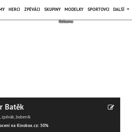
MY
HERCI
ZPĚVÁCI
SKUPINY
MODELKY
SPORTOVCI
DALŠÍ
r Batěk
, zpěvák, bubeník
cení na Kinobox.cz: 50%