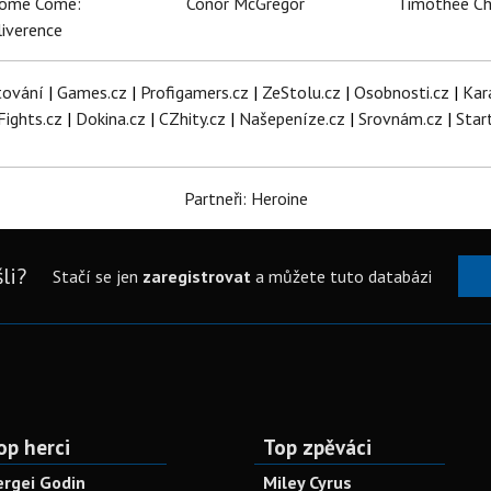
dome Come:
Conor McGregor
Timothée C
iverence
tování
|
Games.cz
|
Profigamers.cz
|
ZeStolu.cz
|
Osobnosti.cz
|
Kar
Fights.cz
|
Dokina.cz
|
CZhity.cz
|
Našepeníze.cz
|
Srovnám.cz
|
Star
Partneři: Heroine
li?
Stačí se jen
zaregistrovat
a můžete tuto databázi
op herci
Top zpěváci
ergei Godin
Miley Cyrus