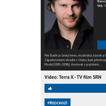
Naroz
Věk:
5
Petr Batěk je český herec, moderátor, básník 
Západočeském divadle v Chebu, kam přestoupi
Mostě(2000-2008)). Hostoval v pražském...
Video: Terra X - TV film SRN
PŘEDCHOZÍ