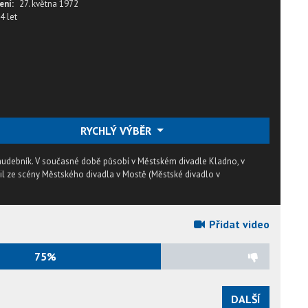
ení:
27. května 1972
4 let
RYCHLÝ VÝBĚR
a hudebník. V současné době působí v Městském divadle Kladno, v
l ze scény Městského divadla v Mostě (Městské divadlo v
Přidat video
75%
DALŠÍ