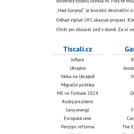
Boxerský souboj Joshua vs. Fury se můž
„Had Gorynyč“ je brutální destrukční síl
Odhad výplat UFC ukazuje propast. Kle
Chtěl jen zbourat zeď v domě. Za ní v
Tiscali.cz
Ga
Inflace
R
Ukrajina
Assas
Válka na Ukrajině
S
Migrační politika
ME ve fotbale 2024
D
Ruský prezident
Ceny energií
F
Evropská unie
Cal
Penzijní reforma
The E