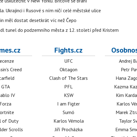
e uskutečnit v New Yorku. Britové se brání
a. Ukrajinci i Rusové s ním ničí celé městské ulice
in měl dostat desetkrát víc než Čepo
edl tunel do podzemního města z 12. století před Kristem
mes.cz
Fights.cz
Osobnos
ecenze
UFC
Andrej B
sin's Creed
Oktagon
Petr Pa
tarfield
Clash of The Stars
Hana Zag
GTA
PFL
Kazma Kaz
iablo IV
KSW
Kim Karda
Forza
I am Figter
Karlos V
ortnite
Sumó
Marek Ztr
l of Duty
Karlos Vémola
Taylor S
lder Scrolls
Jiří Procházka
Emma Sm