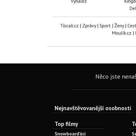
Vynález
King
Del
Tiscali.cz
|
Zprávy
|
Sport
|
Ženy
|
Ces
Moulík.cz
|
Něco jste nenaš
Nejnavštěvovanější osobnosti
Top filmy
T
Snowboarďáci
S