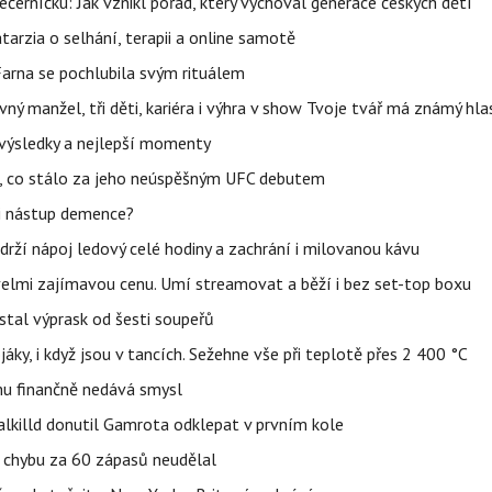
černíčku: Jak vznikl pořad, který vychoval generace českých dětí
Katarzia o selhání, terapii a online samotě
Farna se pochlubila svým rituálem
ný manžel, tři děti, kariéra i výhra v show Tvoje tvář má známý hla
– výsledky a nejlepší momenty
il, co stálo za jeho neúspěšným UFC debutem
li nástup demence?
udrží nápoj ledový celé hodiny a zachrání i milovanou kávu
 velmi zajímavou cenu. Umí streamovat a běží i bez set-top boxu
stal výprask od šesti soupeřů
jáky, i když jsou v tancích. Sežehne vše při teplotě přes 2 400 °C
u finančně nedává smysl
lkilld donutil Gamrota odklepat v prvním kole
u chybu za 60 zápasů neudělal