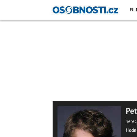
FIL
Pet
herec
Hodno