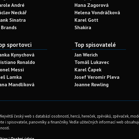
arole André
Hana Zagorová
áclav Neckář
Helena Vondráčková
rank Sinatra
Karel Gott
. Brands
Shakira
op sportovci
Top spisovatelé
anka Kynychová
Jan Werich
ristiano Ronaldo
Tomáš Lukavec
ionel Messi
Karel Čapek
leš Lamka
Josef Veromír Pleva
ana Mandlíková
Joanne Rowling
Největší český web s databází osobností, herců, hereček, zpěváků, zpěvaček, mod
te i spisovatele, panovníky a finančníky. Vedle užitečných informací web obsahuje 
ností.
kies
|
Osobní údaje