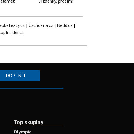
halamet
Jízdenky, prosím!
aoketexty.cz
|
Úschovna.cz
|
Nedd.cz
|
tupInsider.cz
DOPLNIT
Top skupiny
Olympic