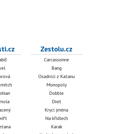
ti.cz
Zestolu.cz
abiš
Carcassonne
vel
Bang
orová
Osadníci z Katanu
mitch
Monopoly
shian
Dobble
émola
Dixit
acený
Krycí jména
wift
Na křídlech
etana
Karak